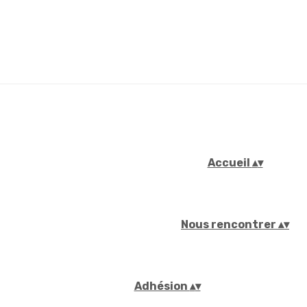
Accueil
▴
▾
Nous rencontrer
▴
▾
Adhésion
▴
▾