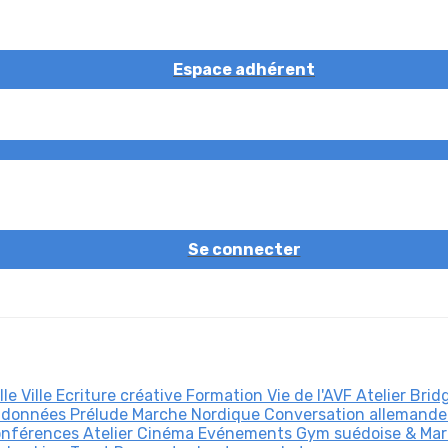
Espace adhérent
Se connecter
lle Ville
Ecriture créative
Formation
Vie de l'AVF
Atelier Bri
données Prélude
Marche Nordique
Conversation allemand
nférences
Atelier Cinéma
Evénements
Gym suédoise & Ma