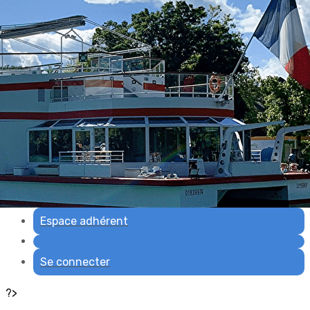
Exporter les lignes sélectionnées
Exporter toutes les colonnes
Exporter uniquement les colonnes affichées
Menu
Ajoutez un logo, un bouton, des réseaux sociaux
Cliquez pour éditer
Accueil
▴
▾
Nous rencontrer
▴
▾
Adhésion
▴
▾
Espace adhérent
Se connecter
?>