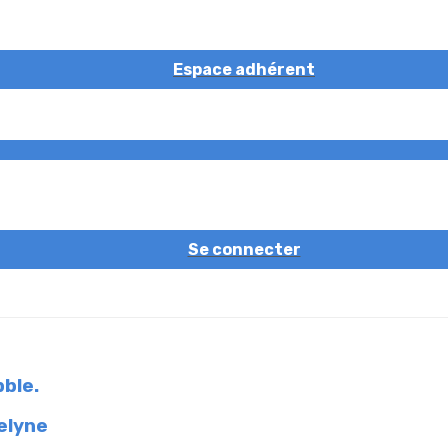
Espace adhérent
Se connecter
bble.
elyne