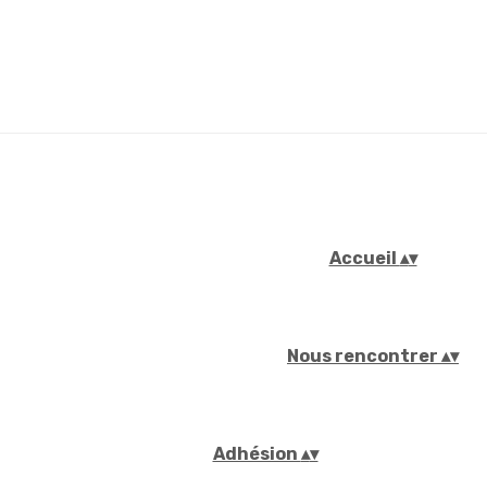
Accueil
▴
▾
Nous rencontrer
▴
▾
Adhésion
▴
▾