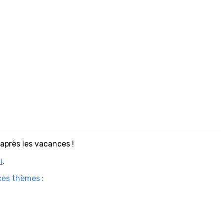
après les vacances !
i
.
ces thèmes :