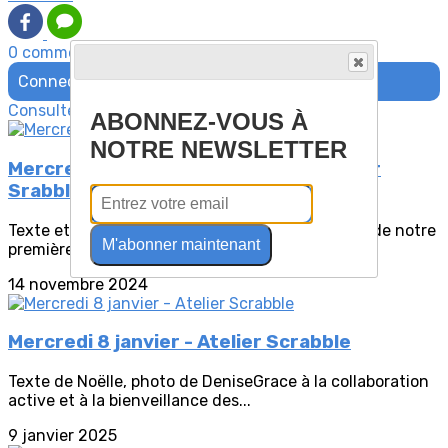
0 commentaire(s)
Connectez-vous pour laisser un commentaire
Consultez également
ABONNEZ-VOUS À
NOTRE NEWSLETTER
Mercredi 13 novembre - Premier atelier
Srabble.
Texte et Photos de Noëlle.Voici quelques photos de notre
M'abonner maintenant
première séance de Scrabble aujourd’hui...
14 novembre 2024
Mercredi 8 janvier - Atelier Scrabble
Texte de Noëlle, photo de DeniseGrace à la collaboration
active et à la bienveillance des...
9 janvier 2025