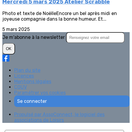
Mercredi 5 mars 2025 Atelier Scrabble
Photo et texte de NoëlleEncore un bel après midi en
joyeuse compagnie dans la bonne humeur. Et...
5 mars 2025
Je m'abonne à la newsletter
OK
Plan du site
Licences
Mentions légales
CGUV
Paramétrer vos cookies
Se connecter
Propulsé par AssoConnect, le logiciel des
associations de Loisirs