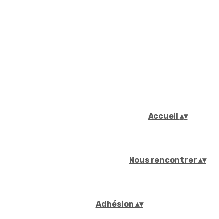
Accueil
▴
▾
Nous rencontrer
▴
▾
Adhésion
▴
▾