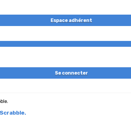
Espace adhérent
Se connecter
 Scrabble.