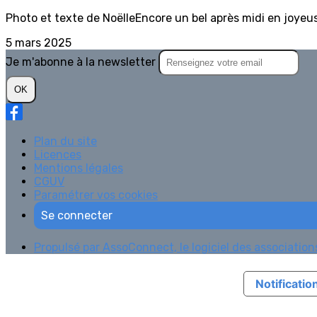
Photo et texte de NoëlleEncore un bel après midi en joyeu
5 mars 2025
Je m'abonne à la newsletter
OK
Plan du site
Licences
Mentions légales
CGUV
Paramétrer vos cookies
Se connecter
Propulsé par AssoConnect, le logiciel des associations
Notification