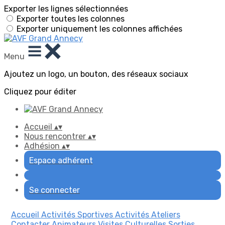
Exporter les lignes sélectionnées
Exporter toutes les colonnes
Exporter uniquement les colonnes affichées
Menu
Ajoutez un logo, un bouton, des réseaux sociaux
Cliquez pour éditer
Accueil
▴
▾
Nous rencontrer
▴
▾
Adhésion
▴
▾
Espace adhérent
Se connecter
Accueil
Activités Sportives
Activités Ateliers
Contacter Animateurs
Visites Culturelles
Sorties