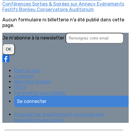
Conférences
Sorties & Soirées sur Annecy
Evénements
Festifs
Bonlieu
Conservatoire
Auditorium
Aucun formulaire ni billetterie n'a été publié dans cette
page.
Je m'abonne à la newsletter
OK
Plan du site
Licences
Mentions légales
CGUV
Paramétrer vos cookies
Se connecter
Propulsé par AssoConnect, le logiciel des
associations de Loisirs