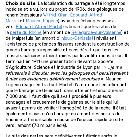
Choix du site
: La localisation du barrage a été longtemps
indécise et a vu, lors du projet de 1906, des géologues de
renom (messieurs
Wilfrid Kilian
,
Édouard-Alfred
Martel
et
Maurice Lugeon
) avoir des échanges assez
vifs.
Édouard-Alfred Martel
estimant que les sites de
la
perte du Rhône
(en amont de
Bellegarde-sur-Valserine
) et
de Malpertuis (en amont d'
Injoux-Génissiat
) révélaient
l'existence de profondes fissures rendant la construction de
grands barrages impossible et considérait que tous les
massifs calcaires étaient minés par les infiltrations d'eau. Il
terminait en 1911 une présentation devant la Société
d'Agriculture, Science et Industrie de Lyon par : «
…je me
refuserais à discuter avec les géologues qui persisteraient
à nier ces évidences définitivement acquises
». Maurice
Lugeon réagit en traitant Martel d'amateur et en affirmant
que le barrage de Génissiat, sans être entretenu, durerait
7 000 ans. Il faut dire qu'il avait procédé à plusieurs
sondages et creusements de galeries sur le site qui lui
avaient permis de vérifier l’homogénéité de la roche. Il était
également d'avis qu'un barrage en amont des pertes du
Rhône était irréalisable à cause de l'érosion rapide du site
vers l'amont (70 m par siècle).
Le site des pertes sera définitivement éliminé après le