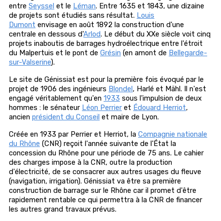
entre
Seyssel
et le
Léman
. Entre 1635 et 1843, une dizaine
de projets sont étudiés sans résultat.
Louis
Dumont
envisage en août 1892 la construction d'une
centrale en dessous d'
Arlod
. Le début du XXe siècle voit cinq
projets inaboutis de barrages hydroélectrique entre l'étroit
du Malpertuis et le pont de
Grésin
(en amont de
Bellegarde-
sur-Valserine
).
Le site de Génissiat est pour la première fois évoqué par le
projet de 1906 des ingénieurs
Blondel
, Harlé et Mähl. Il n'est
engagé véritablement qu'en
1933
sous l'impulsion de deux
hommes : le sénateur
Léon Perrier
et
Édouard Herriot
,
ancien
président du Conseil
et maire de Lyon.
Créée en 1933 par Perrier et Herriot, la
Compagnie nationale
du Rhône
(CNR) reçoit l'année suivante de l'État la
concession du Rhône pour une période de 75 ans. Le cahier
des charges impose à la CNR, outre la production
d'électricité, de se consacrer aux autres usages du fleuve
(navigation, irrigation). Génissiat va être sa première
construction de barrage sur le Rhône car il promet d'être
rapidement rentable ce qui permettra à la CNR de financer
les autres grand travaux prévus.