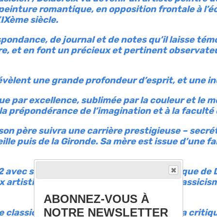
 peinture romantique, en opposition frontale à l’é
IXème siècle.
spondance, de journal et de notes qu’il laisse té
e, et en font un précieux et pertinent observateur
révèlent une grande profondeur d’esprit, et une in
e par excellence, sublimée par la couleur et le 
la prépondérance de l’imagination et à la faculté 
 ; son père suivra une carrière prestigieuse – secr
lle puis de la Gironde. Sa mère est issue d’une fa
22 avec son premier grand tableau « la Barque de
x artistiques de l’époque tenant du néoclassicism
ABONNEZ-VOUS À
NOTRE NEWSLETTER
e classicisme et romantisme, il déchaîne la criti