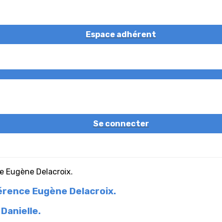
Espace adhérent
Se connecter
férence Eugène Delacroix.
Danielle.