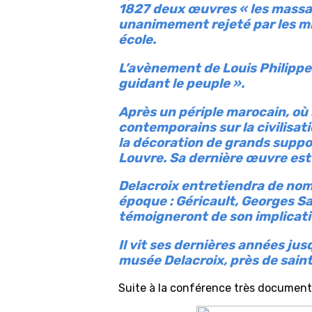
1827 deux œuvres « les massac
unanimement rejeté par les mil
école.
L’avènement de Louis Philippe e
guidant le peuple ».
Après un périple marocain, où 
contemporains sur la civilisat
la décoration de grands support
Louvre. Sa dernière œuvre est 
Delacroix entretiendra de nomb
époque : Géricault, Georges S
témoigneront de son implicatio
Il vit ses dernières années jus
musée Delacroix, près de sain
Suite à la conférence très documenté