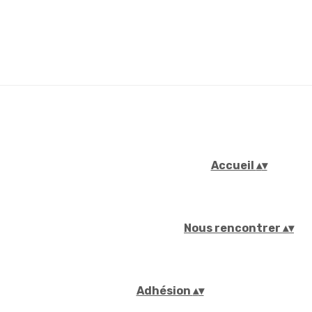
Accueil
▴
▾
Nous rencontrer
▴
▾
Adhésion
▴
▾