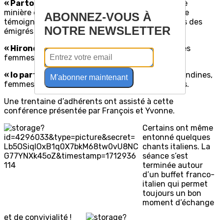
« Partono gli emigranti »
: Après la catastrophe
minière de Marcinelle (Belgique 1956), le besoin de
ABONNEZ-VOUS À
témoigner des conditions de travail désastreuses des
NOTRE NEWSLETTER
émigrés italiens.
« Hirondelle légère »
: chant en français, par des
femmes de la vallée d’Aoste.
« Io parto per l’America »
: interprété par les mondines,
M'abonner maintenant
femmes piémontaises travaillant dans les rizières.
Une trentaine d’adhérents ont assisté à cette
conférence présentée par François et Yvonne.
Certains ont même
entonné quelques
chants italiens. La
séance s’est
terminée autour
d’un buffet franco-
italien qui permet
toujours un bon
moment d’échange
et de convivialité !