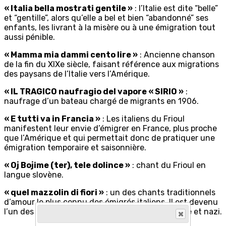
« Italia bella mostrati gentile »
: l’Italie est dite “belle”
et “gentille”, alors qu’elle a bel et bien “abandonné” ses
enfants, les livrant à la misère ou à une émigration tout
aussi pénible.
« Mamma mia dammi cento lire »
: Ancienne chanson
de la fin du XIXe siècle, faisant référence aux migrations
des paysans de l’Italie vers l’Amérique.
« IL TRAGICO naufragio del vapore « SIRIO »
:
naufrage d’un bateau chargé de migrants en 1906.
« E tutti va in Francia »
: Les italiens du Frioul
manifestent leur envie d’émigrer en France, plus proche
que l’Amérique et qui permettait donc de pratiquer une
émigration temporaire et saisonnière.
« Oj Bojime (ter), tele dolince »
: chant du Frioul en
langue slovène.
« quel mazzolin di fiori »
: un des chants traditionnels
d’amour le plus connu des émigrés italiens. Il est devenu
l’un des chants des résistants au régime fasciste et nazi.