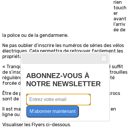
rien
touch
er
avant
l’arriv
ée de
la police ou de la gendarmerie.
Ne pas oublier d’inscrire les numéros de séries des vélos
électriques. Cela permettra de retrouver facilement les
propriétaires en cas de vol.
« Tranquillité vacances » est un service gratuit. Il suffit
de s’inscrire sur service public.fr Ils feront des patrouilles
ABONNEZ-VOUS À
régulières et vérifieront si aucune ouverture n’a été
NOTRE NEWSLETTER
forcée durant l’absence.
Être de plus en plus vigilants sur internet. Les escrocs
sont de plus en plus innovants et rusés !
Il est maintenant possible de déposer les plaintes en
M'abonner maintenant
ligne ou appeler le 17 ou le 112
Visualiser les Flyers ci-dessous.