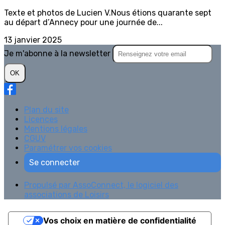
Texte et photos de Lucien V.Nous étions quarante sept
au départ d’Annecy pour une journée de...
13 janvier 2025
Je m'abonne à la newsletter
OK
Plan du site
Licences
Mentions légales
CGUV
Paramétrer vos cookies
Se connecter
Propulsé par AssoConnect, le logiciel des
associations de Loisirs
Vos choix en matière de confidentialité