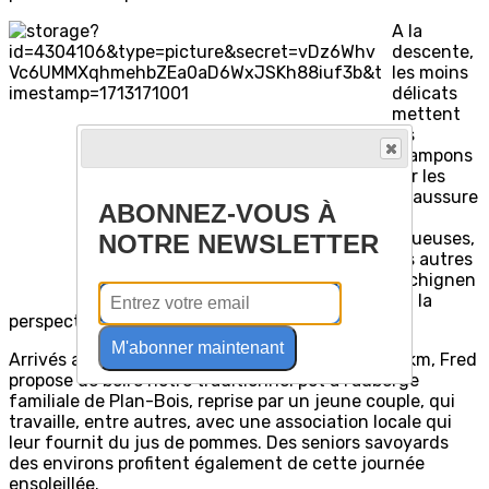
A la
descente,
les moins
délicats
mettent
les
crampons
sur les
chaussure
ABONNEZ-VOUS À
s
boueuses,
NOTRE NEWSLETTER
les autres
rechignen
t à la
perspective de leur nettoyage …
M'abonner maintenant
Arrivés au parking, après 580 m de dénivelé et 9 km, Fred
propose de boire notre traditionnel pot à l’auberge
familiale de Plan-Bois, reprise par un jeune couple, qui
travaille, entre autres, avec une association locale qui
leur fournit du jus de pommes. Des seniors savoyards
des environs profitent également de cette journée
ensoleillée.