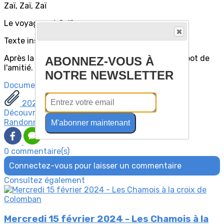
Zaï, Zaï, Zaï
Le voyage est fini”
Texte inspiré de la chanson de Jacques Brel
Après la rando, on repart Au Bureau… prendre le pot de
ABONNEZ-VOUS À
l'amitié.
NOTRE NEWSLETTER
Documents
20240404 Chamois Chalets de Mayères.pdf
Découvrez davantage d'articles sur ces thèmes :
Randonnées Chamois
M'abonner maintenant
0 commentaire(s)
Connectez-vous pour laisser un commentaire
Consultez également
Mercredi 15 février 2024 - Les Chamois à la