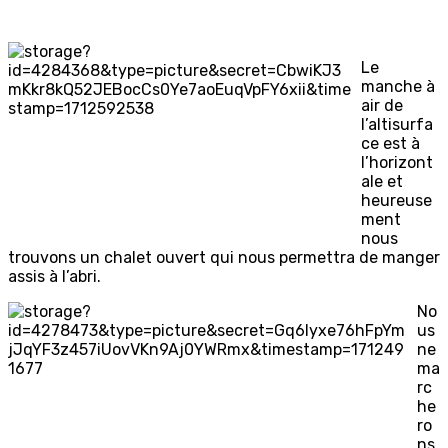
Le
manche à
air de
l’altisurfa
ce est à
l’horizont
ale et
heureuse
ment
nous
trouvons un chalet ouvert qui nous permettra de manger
assis à l’abri.
No
us
ne
ma
rc
he
ro
ns