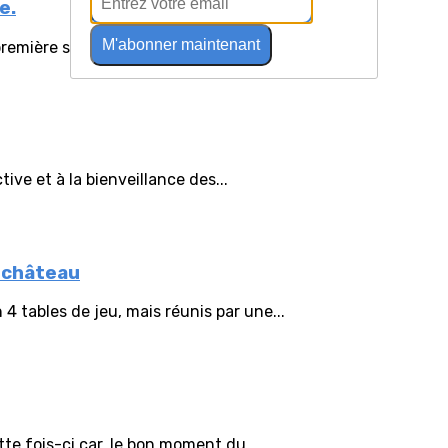
e.
M'abonner maintenant
remière séance de Scrabble aujourd’hui...
ive et à la bienveillance des...
u château
4 tables de jeu, mais réunis par une...
te fois-ci car, le bon moment du...