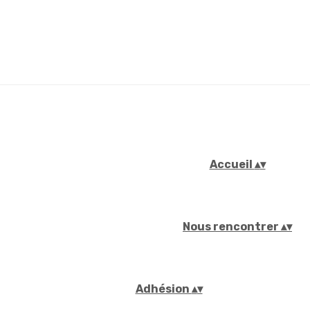
Accueil
▴
▾
Nous rencontrer
▴
▾
Adhésion
▴
▾