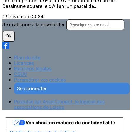
Texte et photos de Martine C.Production de l’atelier
Dessinune aquarelle d'Altan :un pastel de...
19 novembre 2024
Je m'abonne à la newsletter
OK
Plan du site
Licences
Mentions légales
CGUV
Paramétrer vos cookies
Se connecter
Propulsé par AssoConnect, le logiciel des
associations de Loisirs
Vos choix en matière de confidentialité