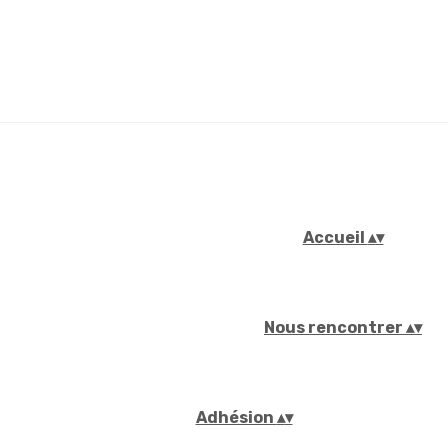
Accueil
▴
▾
Nous rencontrer
▴
▾
Adhésion
▴
▾