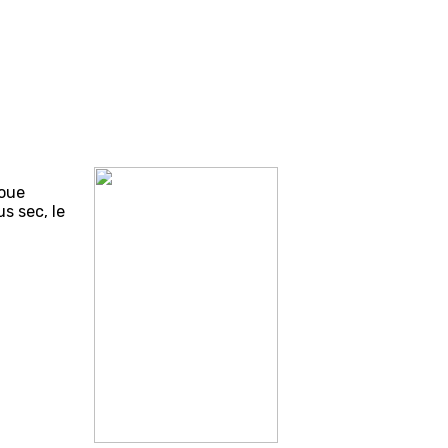
boue
s sec, le