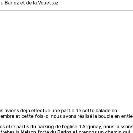
u Barioz et de la Vouettaz.
s avions déjà effectué une partie de cette balade en
embre et cette fois-ci nous avons réalisé la boucle en entie
ès être partis du parking de l’église d’Argonay, nous laisson
trebas la Maison forte du Barioz et prenons un chemin qui