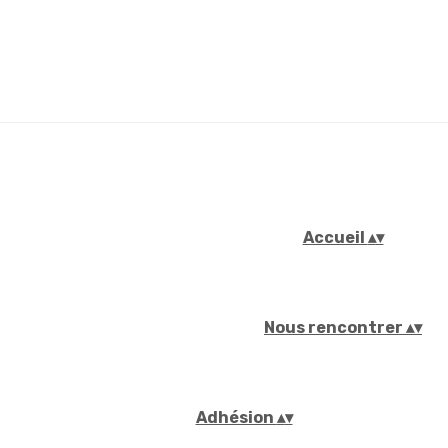
Accueil
▴
▾
Nous rencontrer
▴
▾
Adhésion
▴
▾