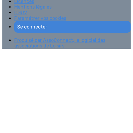
Licences
Mentions légales
CGUV
Paramétrer vos cookies
Se connecter
Propulsé par AssoConnect, le logiciel des
associations de Loisirs