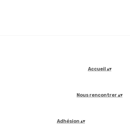
Accueil
▴
▾
Nous rencontrer
▴
▾
Adhésion
▴
▾