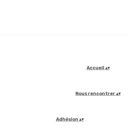
Accueil
▴
▾
Nous rencontrer
▴
▾
Adhésion
▴
▾