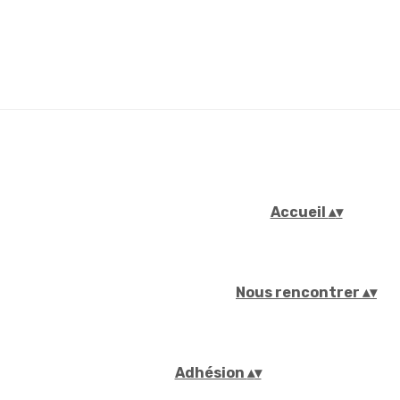
Accueil
▴
▾
Nous rencontrer
▴
▾
Adhésion
▴
▾