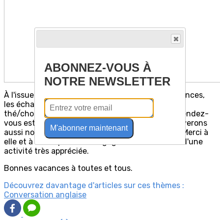
ABONNEZ-VOUS À
NOTRE NEWSLETTER
À l'issue de cette dernière session avant les vacances,
les échanges se sont poursuivis au salon de
thé/chocolaterie proches de la salle Zodiaque. Rendez-
vous est donné début novembre, où nous retrouverons
M'abonner maintenant
aussi notre animatrice Linda, avec grand plaisir. Merci à
elle et à David pour leur engagement au service d'une
activité très appréciée.
Bonnes vacances à toutes et tous.
Découvrez davantage d'articles sur ces thèmes :
Conversation anglaise