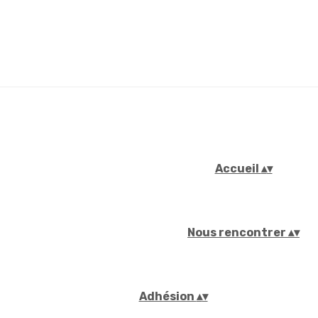
Accueil
▴
▾
Nous rencontrer
▴
▾
Adhésion
▴
▾