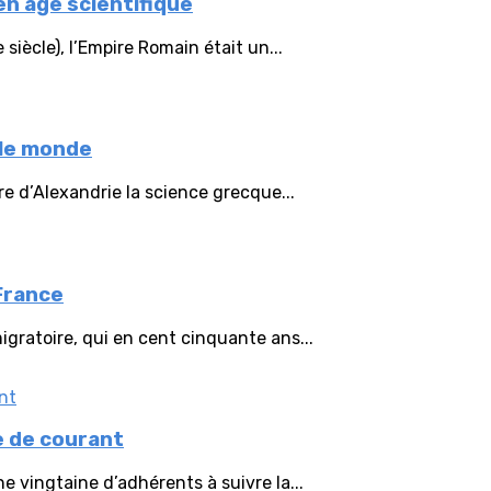
n âge scientifique
siècle), l’Empire Romain était un...
 le monde
re d’Alexandrie la science grecque...
 France
gratoire, qui en cent cinquante ans...
e de courant
e vingtaine d’adhérents à suivre la...