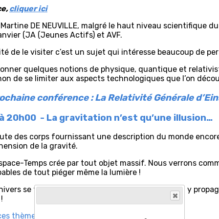
ce,
cliquer ici
Martine DE NEUVILLE, malgré le haut niveau scientifique du s
janvier (JA (Jeunes Actifs) et AVF.
lité de le visiter c’est un sujet qui intéresse beaucoup de pe
e donner quelques notions de physique, quantique et relativi
n de se limiter aux aspects technologiques que l’on découvre
ochaine conférence : La Relativité Générale d’Ein
à 20h00 - La gravitation n’est qu’une illusion…
hute des corps fournissant une description du monde encore
ension de la gravité.
’Espace-Temps crée par tout objet massif. Nous verrons comm
pables de tout piéger même la lumière !
’Univers se tord et se transforme au cours du temps, y propa
!
ces thèmes :