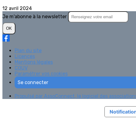
12 avril 2024
Je m'abonne à la newsletter
OK
Plan du site
Licences
Mentions légales
CGUV
Paramétrer vos cookies
Se connecter
Propulsé par AssoConnect, le logiciel des associations
Notification