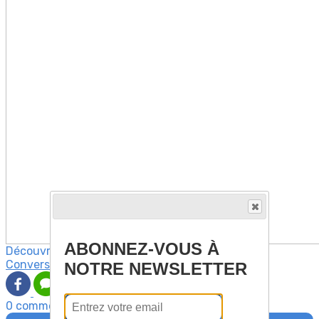
ABONNEZ-VOUS À
Découvrez davantage d'articles sur ces thèmes :
Conversation italienne
NOTRE NEWSLETTER
0 commentaire(s)