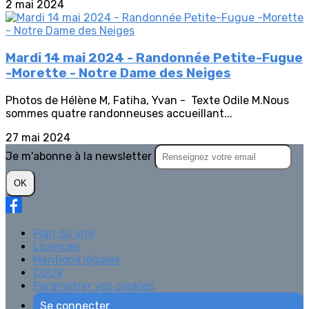
2 mai 2024
Mardi 14 mai 2024 - Randonnée Petite-Fugue
-Morette - Notre Dame des Neiges
Photos de Hélène M, Fatiha, Yvan - Texte Odile M.Nous
sommes quatre randonneuses accueillant...
27 mai 2024
Je m'abonne à la newsletter
OK
Plan du site
Licences
Mentions légales
CGUV
Paramétrer vos cookies
Se connecter