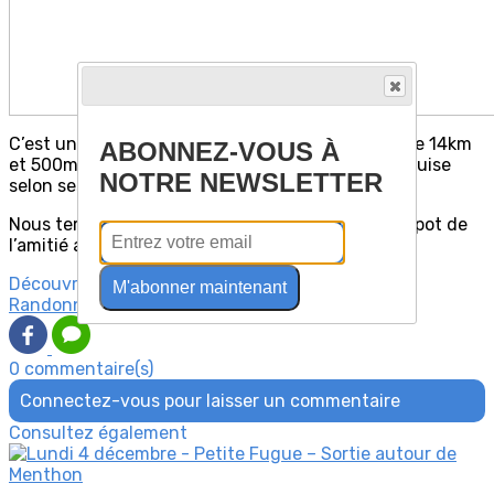
C’est une belle boucle agréable en toute saison de 14km
ABONNEZ-VOUS À
et 500m de dénivelé que l’on peut moduler à sa guise
NOTRE NEWSLETTER
selon ses envies.
Nous terminons la journée par notre traditionnel pot de
l’amitié au Café de la Poste à Epagny.
Découvrez davantage d'articles sur ces thèmes :
M'abonner maintenant
Randonnées Petite Fugue
0 commentaire(s)
Connectez-vous pour laisser un commentaire
Consultez également