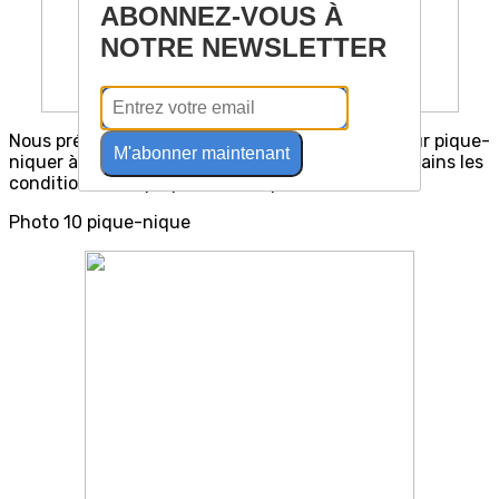
ABONNEZ-VOUS À
NOTRE NEWSLETTER
Nous préférons redescendre un peu plus bas, pour pique-
M'abonner maintenant
niquer à l’abri du vent. Le soleil est là et pour certains les
conditions sont propices à une petite sieste.
Photo 10 pique-nique