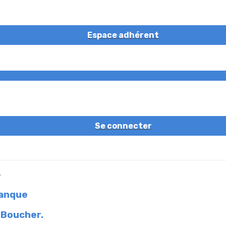
Espace adhérent
Se connecter
tanque
 Boucher.