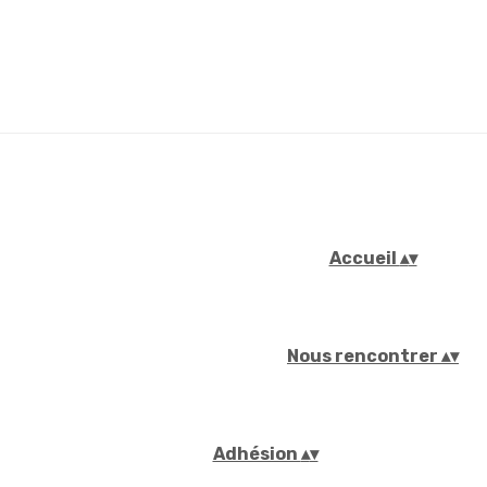
Accueil
▴
▾
Nous rencontrer
▴
▾
Adhésion
▴
▾