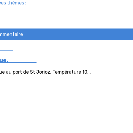
ces thèmes :
ommentaire
e pétanque.
 au port de St Jorioz. Température 10...