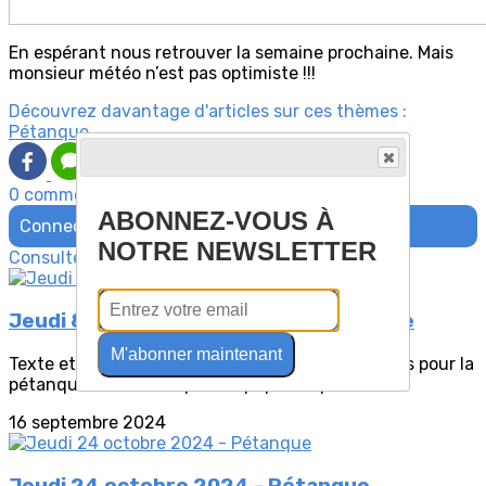
En espérant nous retrouver la semaine prochaine. Mais
monsieur météo n’est pas optimiste !!!
Découvrez davantage d'articles sur ces thèmes :
Pétanque
0 commentaire(s)
ABONNEZ-VOUS À
Connectez-vous pour laisser un commentaire
NOTRE NEWSLETTER
Consultez également
Jeudi 8 février 2024 - Sortie Pétanque
M'abonner maintenant
Texte et photos de Raymond BoucherBeau temps pour la
pétanque, moins bon pour le pique-nique....
16 septembre 2024
Jeudi 24 octobre 2024 - Pétanque