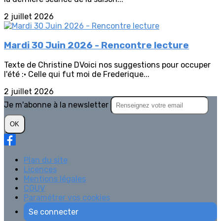
2 juillet 2026
Mardi 30 Juin 2026 - Rencontre lecture
Texte de Christine DVoici nos suggestions pour occuper
l'été :• Celle qui fut moi de Frederique...
2 juillet 2026
Je m'abonne à la newsletter
OK
Plan du site
Licences
Mentions légales
CGUV
Paramétrer vos cookies
Se connecter