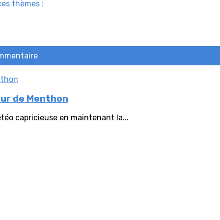
ces thèmes :
ommentaire
our de Menthon
étéo capricieuse en maintenant la...