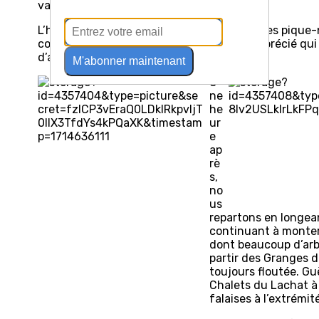
vallée de Thônes et au-delà.
L’heure et l’endroit sont en adéquation et les pique
conclure, un gâteau d’anniversaire très apprécié qui j
d’article.
M'abonner maintenant
U
ne
he
ur
e
ap
rè
s,
no
us
repartons en longea
continuant à monter
dont beaucoup d’arb
partir des Granges 
toujours floutée. Gu
Chalets du Lachat à
falaises à l’extrémi