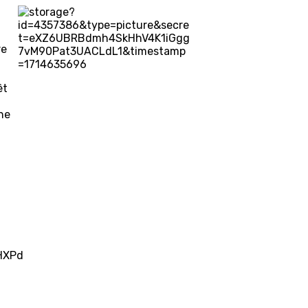
re
êt
ne