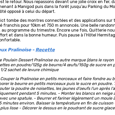
est le retour. Nous repassons devant une jolie croix en fer, 
menant à Manigod puis dans la forêt jusqu’au Parking du M
côté opposé à celui du départ.
ict tombe des montres connectées et des applications sur 
é franchis pour 10km et 750 m annoncés. Une belle randonn
 au programme du trimestre. Encore une fois, Quitterie no
effort et dans la bonne humeur. Puis pause à l’Hôtel Hermita
onfortable.
eux Pralinoise -
Recette
 Poulain Dessert Pralinoise ou autre marque (dans le rayon 
settes en poudre/125g de beurre/4 œufs/150g de sucre en p
 1/2 sachet de levure chimique
- Couper la Pralinoise en petits morceaux et faire fondre au
porer le beurre en petits morceaux puis le sucre en poudre. T
outer la poudre de noisettes, les jaunes d'oeufs l'un après l'
rgiquement pendant 5 minutes. - Monter les blancs en neige 
avec une spatule. - Beurrer et fariner légèrement un moule à
 minutes environ. Baisser la température en fin de cuisson -
 plus lisse - Décorer le dessus en le poudrant de sucre glace