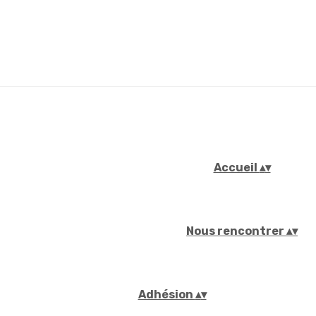
Accueil
▴
▾
Nous rencontrer
▴
▾
Adhésion
▴
▾