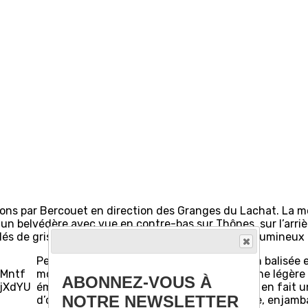
ons par Bercouet en direction des Granges du Lachat. La mo
un belvédère avec vue en contre-bas sur Thônes, sur l’arriè
 de gris. Le soleil troue par moments, un cercle lumineux da
Petit crochet avant de trouver la sente non balisée 
montant à proximité du belvédère. Après une légèr
ABONNEZ-VOUS À
émerveillement le Pont des sarrasins. C’est en fait
NOTRE NEWSLETTER
d’origine naturelle en bordure de montagne, enjamb