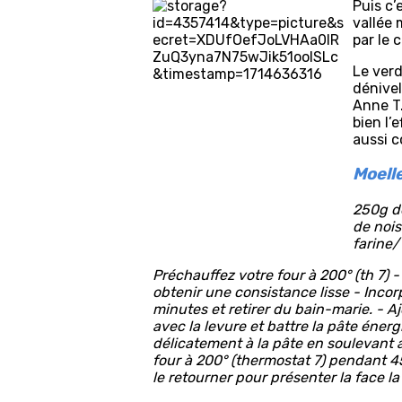
Puis c’
vallée 
par le 
Le verd
dénivel
Anne T.
bien l’
aussi c
Moell
250g de
de noi
farine/
Préchauffez votre four à 200° (th 7) 
obtenir une consistance lisse - Incor
minutes et retirer du bain-marie. - Aj
avec la levure et battre la pâte éne
délicatement à la pâte en soulevant 
four à 200° (thermostat 7) pendant 45
le retourner pour présenter la face la