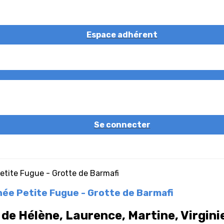
Espace adhérent
Se connecter
née Petite Fugue - Grotte de Barmafi
 de Hélène, Laurence, Martine, Virgini