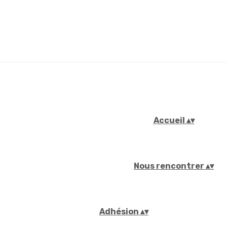
Accueil
▴
▾
Nous rencontrer
▴
▾
Adhésion
▴
▾