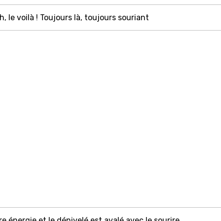
 le voilà ! Toujours là, toujours souriant
 énergie et le dénivelé est avalé avec le sourire.