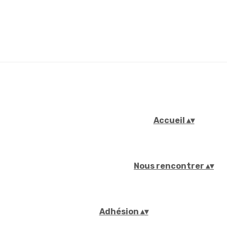
Accueil
▴
▾
Nous rencontrer
▴
▾
Adhésion
▴
▾