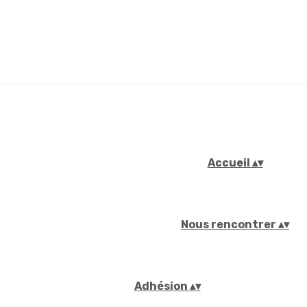
Accueil
▴
▾
Nous rencontrer
▴
▾
Adhésion
▴
▾