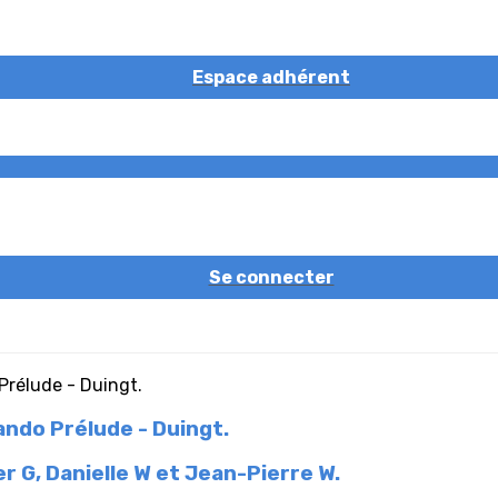
Espace adhérent
Se connecter
ndo Prélude - Duingt.
er G, Danielle W et Jean-Pierre W.