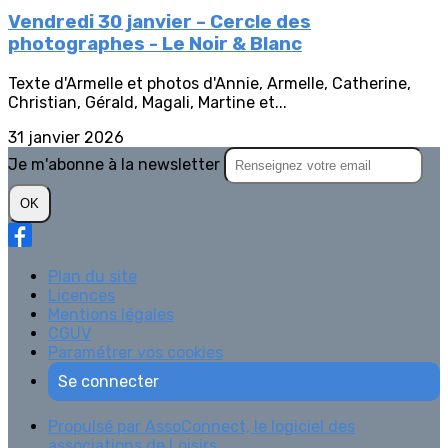
Vendredi 30 janvier – Cercle des
photographes - Le Noir & Blanc
Texte d'Armelle et photos d'Annie, Armelle, Catherine,
Christian, Gérald, Magali, Martine et...
31 janvier 2026
Je m'abonne à la newsletter
OK
Plan du site
Licences
Mentions légales
CGUV
Paramétrer vos cookies
Se connecter
Propulsé par AssoConnect, le logiciel des
associations de Loisirs