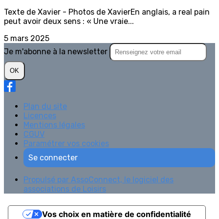
Texte de Xavier - Photos de XavierEn anglais, a real pain
peut avoir deux sens : « Une vraie...
5 mars 2025
Je m'abonne à la newsletter
OK
Plan du site
Licences
Mentions légales
CGUV
Paramétrer vos cookies
Se connecter
Propulsé par AssoConnect, le logiciel des
associations de Loisirs
Vos choix en matière de confidentialité