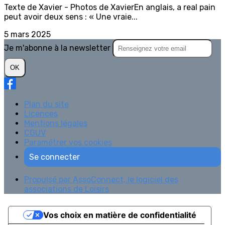
Texte de Xavier - Photos de XavierEn anglais, a real pain
peut avoir deux sens : « Une vraie...
5 mars 2025
Je m'abonne à la newsletter
OK
Plan du site
Licences
Mentions légales
CGUV
Paramétrer vos cookies
Se connecter
Propulsé par AssoConnect, le logiciel des
associations de Loisirs
Vos choix en matière de confidentialité