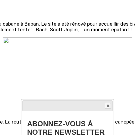
 cabane à Baban. Le site a été rénové pour accueillir des b
pidement tenter : Bach, Scott Joplin,... un moment épatant !
La route est sinueuse. Malgré la protection de la canopée la
ABONNEZ-VOUS À
NOTRE NEWSLETTER