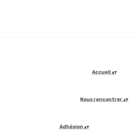
Accueil
▴
▾
Nous rencontrer
▴
▾
Adhésion
▴
▾