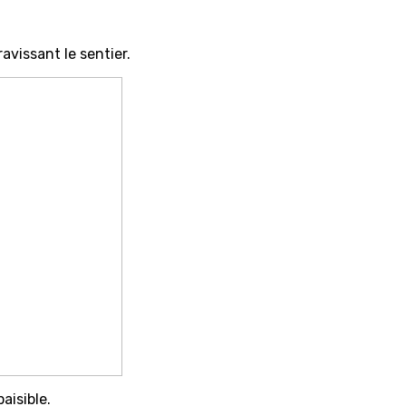
vissant le sentier.
aisible.