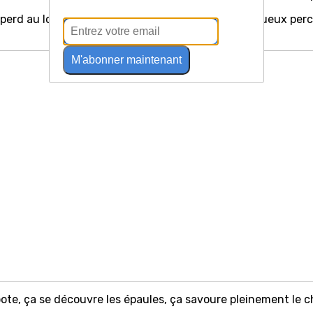
 perd au loin, vers l'horizon où les sommets majestueux perc
M'abonner maintenant
pote, ça se découvre les épaules, ça savoure pleinement le c