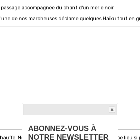
e passage accompagnée du chant d'un merle noir.
'une de nos marcheuses déclame quelques Haïku tout en gra
ABONNEZ-VOUS À
NOTRE NEWSLETTER
chauffe. Nous grimpons tranquillement, savourant ce lieu si p