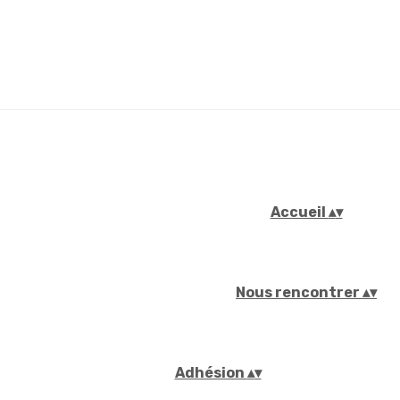
Accueil
▴
▾
Nous rencontrer
▴
▾
Adhésion
▴
▾