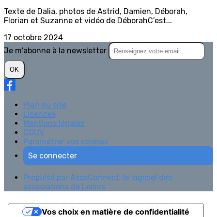
Texte de Dalia, photos de Astrid, Damien, Déborah,
Florian et Suzanne et vidéo de DéborahC’est...
17 octobre 2024
Je m'abonne à la newsletter
OK
Plan du site
Licences
Mentions légales
CGUV
Paramétrer vos cookies
Se connecter
Propulsé par AssoConnect, le logiciel des
associations de Loisirs
Vos choix en matière de confidentialité