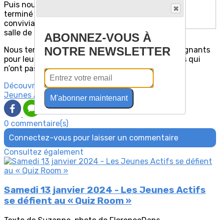
Puis nous avons
terminé par un goûter
convivial dans leur
salle de classe.
ABONNEZ-VOUS À
NOTRE NEWSLETTER
Nous tenons à remercier les élèves et leurs enseignants
pour leur accueil, particulièrement les volontaires qui
n’ont pas hésité à rester 2 heures de plus.
Découvrez davantage d'articles sur ces thèmes :
Jeunes Actifs
M'abonner maintenant
0 commentaire(s)
Connectez-vous pour laisser un commentaire
Consultez également
Samedi 13 janvier 2024 - Les Jeunes Actifs
se défient au « Quiz Room »