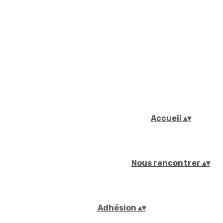
Accueil
▴
▾
Nous rencontrer
▴
▾
Adhésion
▴
▾