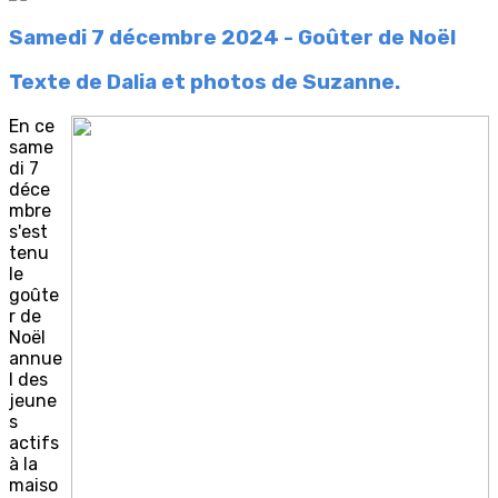
Samedi 7 décembre 2024 - Goûter de Noël
Texte de Dalia et photos de Suzanne.
En ce
same
di 7
déce
mbre
s'est
tenu
le
goûte
r de
Noël
annue
l des
jeune
s
actifs
à la
maiso