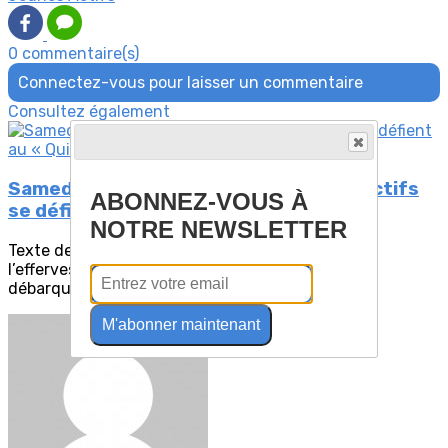
0 commentaire(s)
Connectez-vous pour laisser un commentaire
Consultez également
Samedi 13 janvier 2024 - Les Jeunes Actifs
ABONNEZ-VOUS À
se défient au « Quiz Room »
NOTRE NEWSLETTER
Texte de Suzanne, photo de FlorenceDans
l’effervescence du nouveau jeu « QUIZ ROOM »
débarqué...
M'abonner maintenant