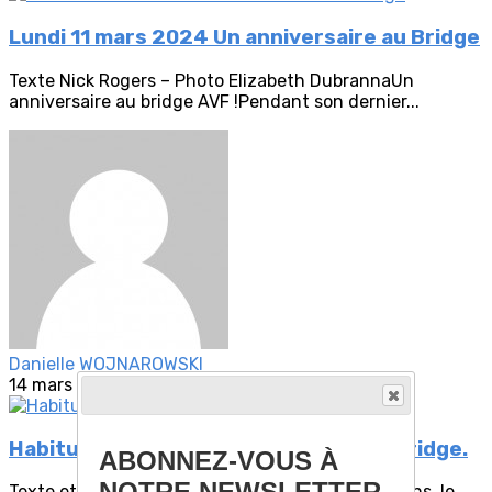
Lundi 11 mars 2024 Un anniversaire au Bridge
Texte Nick Rogers – Photo Elizabeth DubrannaUn
anniversaire au bridge AVF !Pendant son dernier...
Danielle WOJNAROWSKI
14 mars 2024
Habituel repas de fin d'année pour le bridge.
ABONNEZ-VOUS À
NOTRE NEWSLETTER
Texte et Photos de Nick RogersComme tous les ans, le