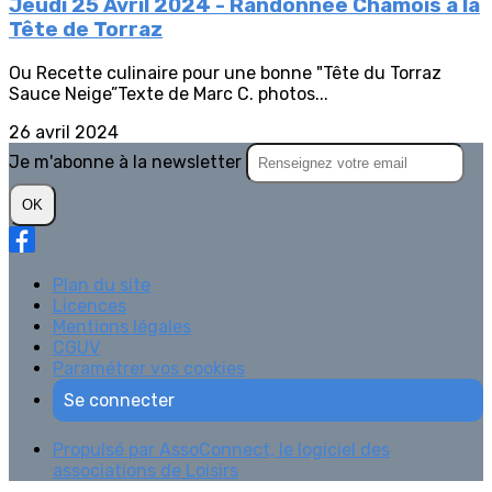
Jeudi 25 Avril 2024 - Randonnée Chamois à la
Tête de Torraz
Ou Recette culinaire pour une bonne "Tête du Torraz
Sauce Neige”Texte de Marc C. photos...
26 avril 2024
Je m'abonne à la newsletter
OK
Plan du site
Licences
Mentions légales
CGUV
Paramétrer vos cookies
Se connecter
Propulsé par AssoConnect, le logiciel des
associations de Loisirs