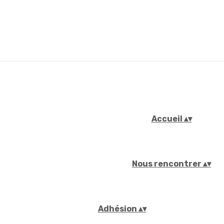
Accueil
▴
▾
Nous rencontrer
▴
▾
Adhésion
▴
▾