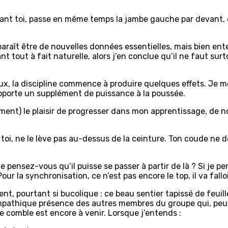
vant toi, passe en même temps la jambe gauche par devant, e
 paraît être de nouvelles données essentielles, mais bien en
t tout à fait naturelle, alors j’en conclue qu’il ne faut surt
x, la discipline commence à produire quelques effets. Je m
apporte un supplément de puissance à la poussée.
ment) le plaisir de progresser dans mon apprentissage, de
i, ne le lève pas au-dessus de la ceinture. Ton coude ne doit 
que pensez-vous qu’il puisse se passer à partir de là ? Si je p
 Pour la synchronisation, ce n’est pas encore le top, il va fal
nt, pourtant si bucolique : ce beau sentier tapissé de feuill
a sympathique présence des autres membres du groupe qui, p
 le comble est encore à venir. Lorsque j’entends :