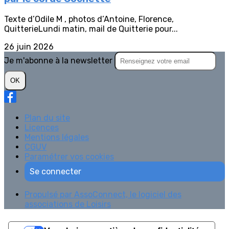
Texte d’Odile M , photos d’Antoine, Florence,
QuitterieLundi matin, mail de Quitterie pour...
26 juin 2026
Je m'abonne à la newsletter
OK
Plan du site
Licences
Mentions légales
CGUV
Paramétrer vos cookies
Se connecter
Propulsé par AssoConnect, le logiciel des
associations de Loisirs